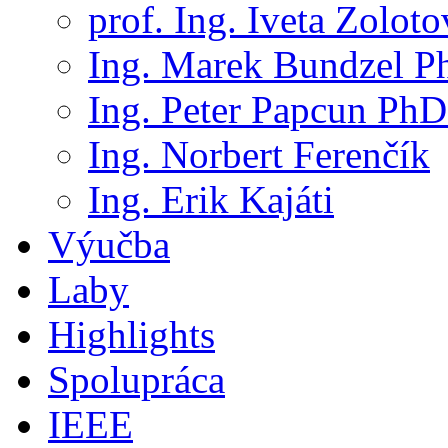
prof. Ing. Iveta Zolot
Ing. Marek Bundzel P
Ing. Peter Papcun PhD
Ing. Norbert Ferenčík
Ing. Erik Kajáti
Výučba
Laby
Highlights
Spolupráca
IEEE