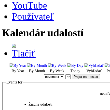
YouTube
Používateľ
Kalendár udalostí
By Year
By Month
By Week
Today
Vyhľadať
Pr
Prejsť na mesiac
Events for
nedeľ
Žiadne udalosti