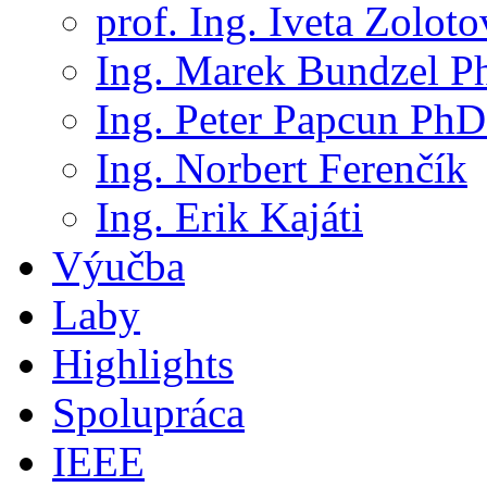
prof. Ing. Iveta Zolot
Ing. Marek Bundzel P
Ing. Peter Papcun PhD
Ing. Norbert Ferenčík
Ing. Erik Kajáti
Výučba
Laby
Highlights
Spolupráca
IEEE