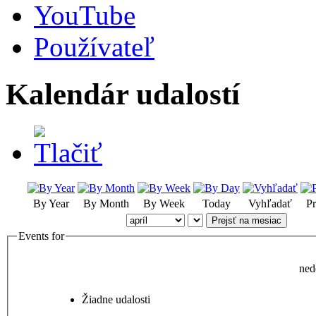
YouTube
Používateľ
Kalendár udalostí
By Year
By Month
By Week
Today
Vyhľadať
Pr
Prejsť na mesiac
Events for
ned
Žiadne udalosti