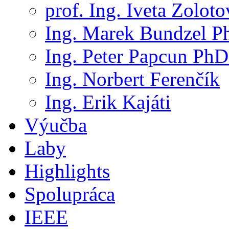
prof. Ing. Iveta Zolot
Ing. Marek Bundzel P
Ing. Peter Papcun PhD
Ing. Norbert Ferenčík
Ing. Erik Kajáti
Výučba
Laby
Highlights
Spolupráca
IEEE