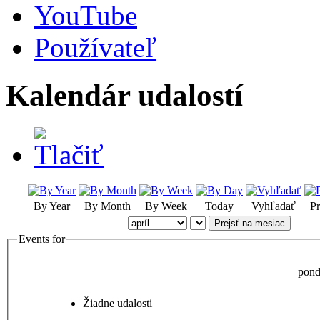
YouTube
Používateľ
Kalendár udalostí
By Year
By Month
By Week
Today
Vyhľadať
Pr
Prejsť na mesiac
Events for
pond
Žiadne udalosti