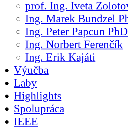
prof. Ing. Iveta Zolot
Ing. Marek Bundzel P
Ing. Peter Papcun PhD
Ing. Norbert Ferenčík
Ing. Erik Kajáti
Výučba
Laby
Highlights
Spolupráca
IEEE