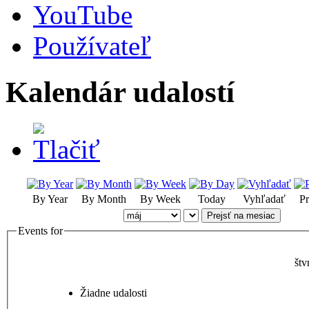
YouTube
Používateľ
Kalendár udalostí
By Year
By Month
By Week
Today
Vyhľadať
Pr
Prejsť na mesiac
Events for
štv
Žiadne udalosti