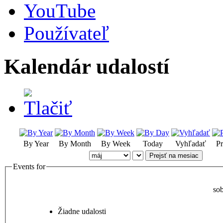
YouTube
Používateľ
Kalendár udalostí
By Year
By Month
By Week
Today
Vyhľadať
Pr
Prejsť na mesiac
Events for
so
Žiadne udalosti