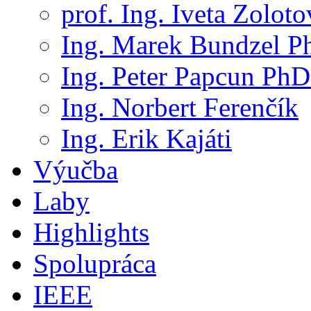
prof. Ing. Iveta Zolot
Ing. Marek Bundzel P
Ing. Peter Papcun PhD
Ing. Norbert Ferenčík
Ing. Erik Kajáti
Výučba
Laby
Highlights
Spolupráca
IEEE