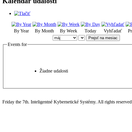
Kalendár udalostí
By Year
By Month
By Week
Today
Vyhľadať
Pr
Prejsť na mesiac
Events for
Žiadne udalosti
Friday the 7th. Inteligentné Kybernetické Systémy.
All rights reserved