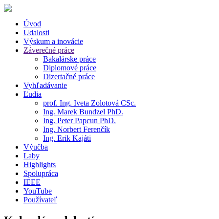
Úvod
Udalosti
Výskum a inovácie
Záverečné práce
Bakalárske práce
Diplomové práce
Dizertačné práce
Vyhľadávanie
Ľudia
prof. Ing. Iveta Zolotová CSc.
Ing. Marek Bundzel PhD.
Ing. Peter Papcun PhD.
Ing. Norbert Ferenčík
Ing. Erik Kajáti
Výučba
Laby
Highlights
Spolupráca
IEEE
YouTube
Používateľ