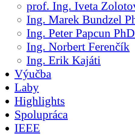
prof. Ing. Iveta Zolot
Ing. Marek Bundzel P
Ing. Peter Papcun PhD
Ing. Norbert Ferenčík
Ing. Erik Kajáti
Výučba
Laby
Highlights
Spolupráca
IEEE