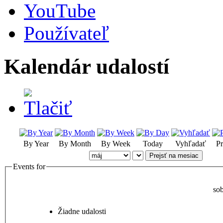
YouTube
Používateľ
Kalendár udalostí
By Year
By Month
By Week
Today
Vyhľadať
Pr
Prejsť na mesiac
Events for
so
Žiadne udalosti