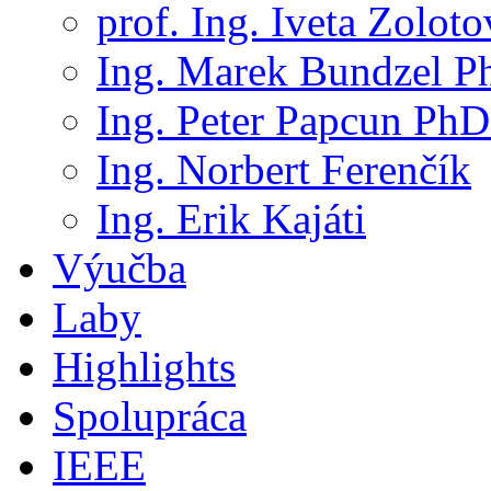
prof. Ing. Iveta Zolot
Ing. Marek Bundzel P
Ing. Peter Papcun PhD
Ing. Norbert Ferenčík
Ing. Erik Kajáti
Výučba
Laby
Highlights
Spolupráca
IEEE