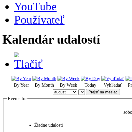
YouTube
Používateľ
Kalendár udalostí
By Year
By Month
By Week
Today
Vyhľadať
Pr
Prejsť na mesiac
Events for
sobo
Žiadne udalosti