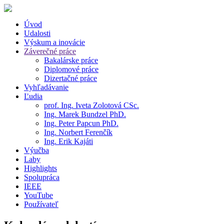
Úvod
Udalosti
Výskum a inovácie
Záverečné práce
Bakalárske práce
Diplomové práce
Dizertačné práce
Vyhľadávanie
Ľudia
prof. Ing. Iveta Zolotová CSc.
Ing. Marek Bundzel PhD.
Ing. Peter Papcun PhD.
Ing. Norbert Ferenčík
Ing. Erik Kajáti
Výučba
Laby
Highlights
Spolupráca
IEEE
YouTube
Používateľ