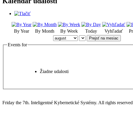
Kalendár udalostí
By Year
By Month
By Week
Today
Vyhľadať
Pr
Prejsť na mesiac
Events for
Žiadne udalosti
Friday the 7th. Inteligentné Kybernetické Systémy.
All rights reserved