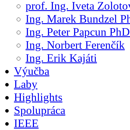
prof. Ing. Iveta Zolot
Ing. Marek Bundzel P
Ing. Peter Papcun PhD
Ing. Norbert Ferenčík
Ing. Erik Kajáti
Výučba
Laby
Highlights
Spolupráca
IEEE