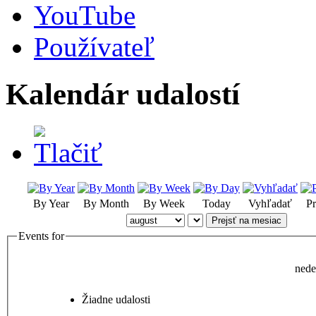
YouTube
Používateľ
Kalendár udalostí
By Year
By Month
By Week
Today
Vyhľadať
Pr
Prejsť na mesiac
Events for
nede
Žiadne udalosti