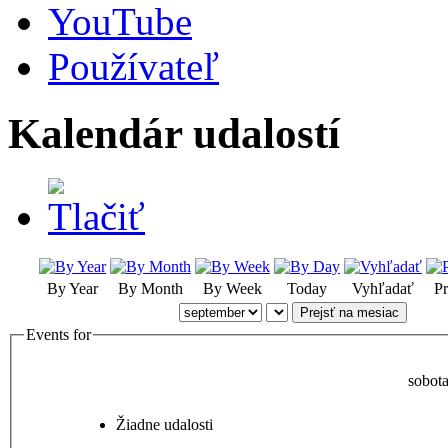
YouTube
Používateľ
Kalendár udalostí
By Year
By Month
By Week
Today
Vyhľadať
Pr
Prejsť na mesiac
Events for
sobot
Žiadne udalosti