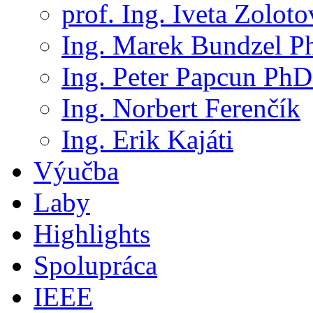
prof. Ing. Iveta Zolot
Ing. Marek Bundzel P
Ing. Peter Papcun PhD
Ing. Norbert Ferenčík
Ing. Erik Kajáti
Výučba
Laby
Highlights
Spolupráca
IEEE