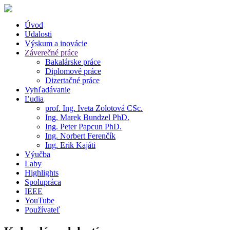
Úvod
Udalosti
Výskum a inovácie
Záverečné práce
Bakalárske práce
Diplomové práce
Dizertačné práce
Vyhľadávanie
Ľudia
prof. Ing. Iveta Zolotová CSc.
Ing. Marek Bundzel PhD.
Ing. Peter Papcun PhD.
Ing. Norbert Ferenčík
Ing. Erik Kajáti
Výučba
Laby
Highlights
Spolupráca
IEEE
YouTube
Používateľ