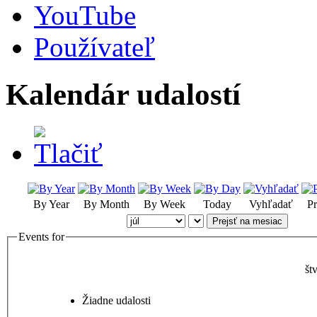
YouTube
Používateľ
Kalendár udalostí
By Year
By Month
By Week
Today
Vyhľadať
Pr
Prejsť na mesiac
Events for
št
Žiadne udalosti