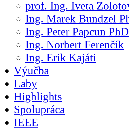
prof. Ing. Iveta Zolot
Ing. Marek Bundzel P
Ing. Peter Papcun PhD
Ing. Norbert Ferenčík
Ing. Erik Kajáti
Výučba
Laby
Highlights
Spolupráca
IEEE