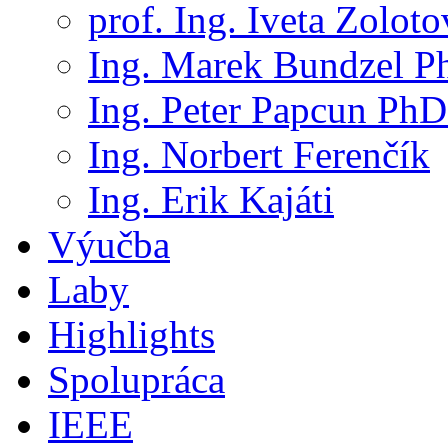
prof. Ing. Iveta Zolot
Ing. Marek Bundzel P
Ing. Peter Papcun PhD
Ing. Norbert Ferenčík
Ing. Erik Kajáti
Výučba
Laby
Highlights
Spolupráca
IEEE