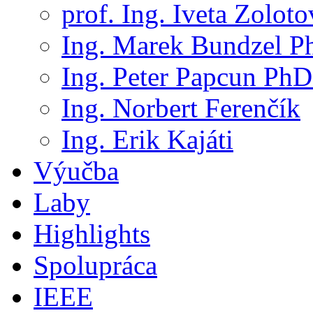
prof. Ing. Iveta Zolot
Ing. Marek Bundzel P
Ing. Peter Papcun PhD
Ing. Norbert Ferenčík
Ing. Erik Kajáti
Výučba
Laby
Highlights
Spolupráca
IEEE