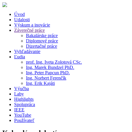
Úvod
Udalosti
Výskum a inovácie
Záverečné práce
Bakalárske práce
Diplomové práce
Dizertačné práce
Vyhľadávanie
Ľudia
prof. Ing. Iveta Zolotová CSc.
Ing. Marek Bundzel PhD.
Ing. Peter Papcun PhD.
Ing. Norbert Ferenčík
Ing. Erik Kajáti
Výučba
Laby
Highlights
Spolupráca
IEEE
YouTube
Používateľ