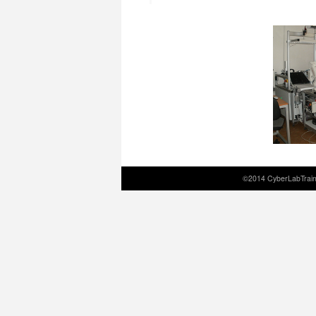
©2014 CyberLabTrainS