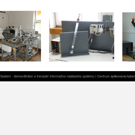
ystem - demonštrátor a trenažér informačno-riadiaceho systému | Centrum aplikovanej kybe