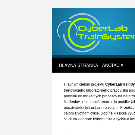
HLAVNÁ STRÁNKA - ANOTÁCIA
Hlavným cieľom projektu
CyberLabTrainSy
trénovacieho laboratórneho pracoviska podp
podniku od fyzikálnych procesov na najnižše
študentov a ich transformáciu do praktický
používateľskými právami a rolami. Projekt u
celom životnom cykle. Dopĺňa klasické vyu
štúdium v odbore Kybernetika a rýchlu a kva