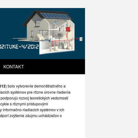
KONTAKT
012
) bolo vytvorenie demonštračného a
iacich systémov pre rôzne úrovne riadenia
u podporujú rozvoj teoretických vedomostí
 cykle s rôznymi prístupovými
ry informačno-riadiacich systémov v ich
podporí zvýšenie záujmu uchádzačov o