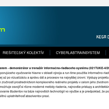
RIEŠITEĽSKÝ KOLEKTÍV
CYBERLABTRAINSYSTEM
stem - demonštrátor a trenažér informačno-riadiaceho systému (021TUKE-4/2
orujúceho vyučovanie hlavne v oblasti vývoja a run-time použitia informačno-riad
j až po vizualizáciu a správu dát a procesov na najvyššej úrovni. Výstupy projekt
ch zručností prostredníctvom komplexného reálneho projektu v celom jeho životnom
možňuje osvojiť si rôzne moderné metódy riadenia, najnovšie prístupy a architektú
čovanie študentov na báze najnovších technológií vo výučbe a je predpoklad, že 
litnú uplatniteľnosť absolventov praxi.